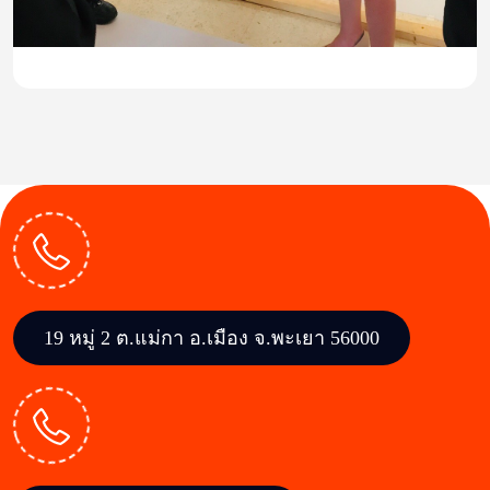
19 หมู่ 2 ต.แม่กา อ.เมือง จ.พะเยา 56000